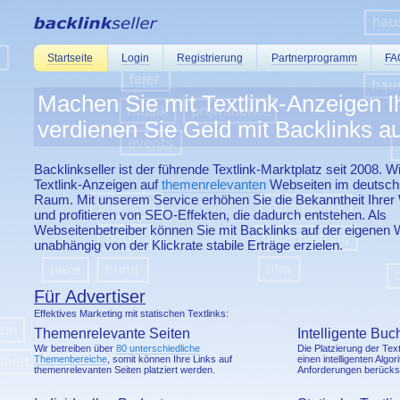
Startseite
Login
Registrierung
Partnerprogramm
FA
Machen Sie mit Textlink-Anzeigen 
verdienen Sie Geld mit Backlinks a
Backlinkseller ist der führende Textlink-Marktplatz seit 2008. Wi
Textlink-Anzeigen auf
themenrelevanten
Webseiten im deutsch
Raum. Mit unserem Service erhöhen Sie die Bekanntheit Ihre
und profitieren von SEO-Effekten, die dadurch entstehen. Als
Webseitenbetreiber können Sie mit Backlinks auf der eigenen 
unabhängig von der Klickrate stabile Erträge erzielen.
Für Advertiser
Effektives Marketing mit statischen Textlinks:
Themenrelevante Seiten
Intelligente Bu
Wir betreiben über
80 unterschiedliche
Die Platzierung der Text
Themenbereiche
, somit können Ihre Links auf
einen intelligenten Algor
themenrelevanten Seiten platziert werden.
Anforderungen berücksi