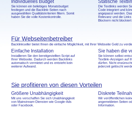
Individuelles Budget
Statische Textli
Sie können ein beliebiges Monatsbudget
Die Textlinks werden Se
festlegen und die Backlink-Seiten nach
Code integriert und kö
ausgewählten Qualitätskriterien filtern. Somit
angepasst werden. Das
haben Sie die volle Kostenkontrolle.
Relevanz und die Links
Blockern nicht blockier
Für Webseitenbetreiber
Backlinkseller bietet Ihnen die einfache Möglichkeit, mit Ihrer Webseite Geld zu verdi
Einfache Installation
Sie haben die vo
Installieren Sie den bereitgestellten Script auf
Sie können selbst ents
Ihrer Webseite. Dadurch werden Backlinks
Textlink-Anzeigen auf I
automatisch vermietet und es entsteht kein
dürfen. Nicht erwünsch
weiterer Aufwand.
jederzeit gelöscht werd
Sie profitieren von diesen Vorteilen
Größere Unabhängigkeit
Diskrete Teilna
Mit uns verschaffen Sie sich Unabhängigkeit
Wir veröffentlichen kei
von Mainstream-Diensten wie Google-Ads
angemeldeten Seiten od
oder Facebook.
Information.